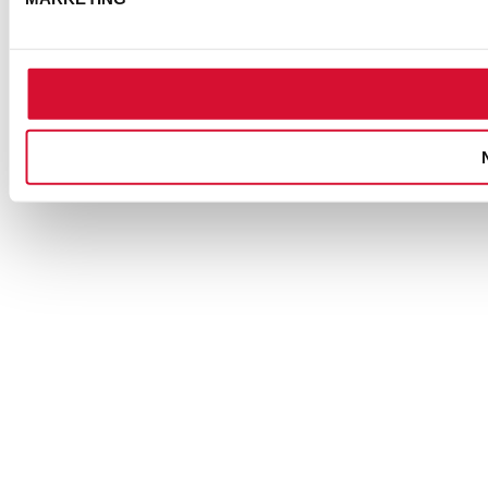
COOKIE-EINSTELLUNGEN
© Semmel Concerts Entertainment GmbH 2025