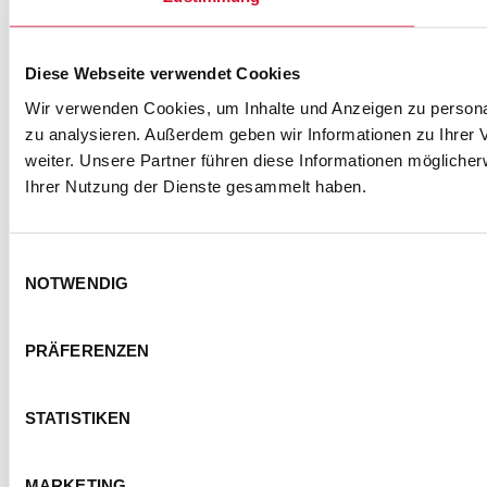
Diese Webseite verwendet Cookies
SEMMEL @ SOCIAL MEDIA
Wir verwenden Cookies, um Inhalte und Anzeigen zu personal
zu analysieren. Außerdem geben wir Informationen zu Ihrer
weiter. Unsere Partner führen diese Informationen mögliche
Ihrer Nutzung der Dienste gesammelt haben.
Einwilligungsauswahl
NOTWENDIG
PRÄFERENZEN
KONTAKT
IMPRESSUM
DATENSCHUTZ
BARRIEREFREIHEITSERKLÄRUNG
STATISTIKEN
NUTZUNGSBEDINGUNGEN
FOTOHINWEISE
AGB
MARKETING