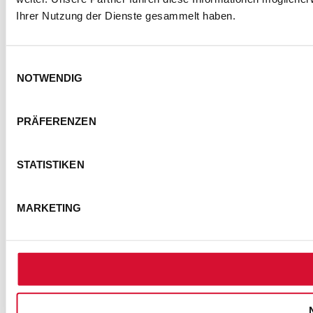
Ihrer Nutzung der Dienste gesammelt haben.
Einwilligungsauswahl
NOTWENDIG
KONTAKT
IMPRESSUM
DATENSCHUTZ
PRÄFERENZEN
BARRIEREFREIHEITSERKLÄRUNG
NUTZUNGSBEDINGUNGEN
STATISTIKEN
FOTOHINWEISE
AGB
COOKIE-EINSTELLUNGEN
MARKETING
© Semmel Concerts Entertainment GmbH 2025