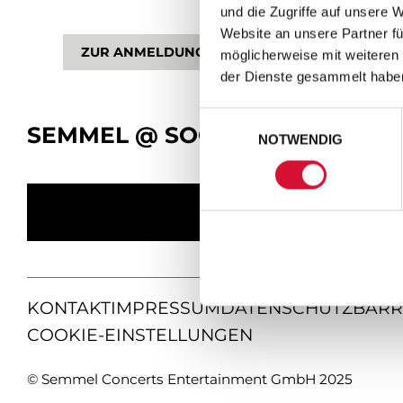
und die Zugriffe auf unsere 
Website an unsere Partner fü
ZUR ANMELDUNG
möglicherweise mit weiteren
der Dienste gesammelt habe
Einwilligungsauswahl
SEMMEL @ SOCIAL MEDIA
NOTWENDIG
KONTAKT
IMPRESSUM
DATENSCHUTZ
BARR
COOKIE-EINSTELLUNGEN
© Semmel Concerts Entertainment GmbH 2025