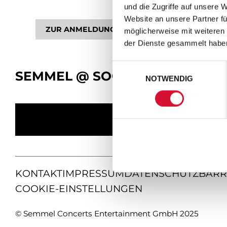
und die Zugriffe auf unsere 
Website an unsere Partner fü
ZUR ANMELDUNG
möglicherweise mit weiteren
der Dienste gesammelt habe
Einwilligungsauswahl
SEMMEL @ SOCIAL MEDIA
NOTWENDIG
KONTAKT
IMPRESSUM
DATENSCHUTZ
BARR
COOKIE-EINSTELLUNGEN
© Semmel Concerts Entertainment GmbH 2025