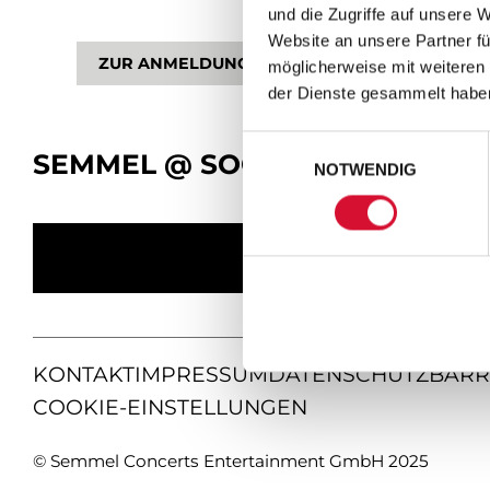
und die Zugriffe auf unsere 
Website an unsere Partner fü
ZUR ANMELDUNG
möglicherweise mit weiteren
der Dienste gesammelt habe
Einwilligungsauswahl
SEMMEL @ SOCIAL MEDIA
NOTWENDIG
KONTAKT
IMPRESSUM
DATENSCHUTZ
BARR
COOKIE-EINSTELLUNGEN
© Semmel Concerts Entertainment GmbH 2025