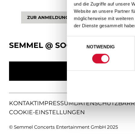
und die Zugriffe auf unsere 
Website an unsere Partner fü
ZUR ANMELDUNG
möglicherweise mit weiteren
der Dienste gesammelt habe
Einwilligungsauswahl
SEMMEL @ SOCIAL MEDIA
NOTWENDIG
KONTAKT
IMPRESSUM
DATENSCHUTZ
BARR
COOKIE-EINSTELLUNGEN
© Semmel Concerts Entertainment GmbH 2025