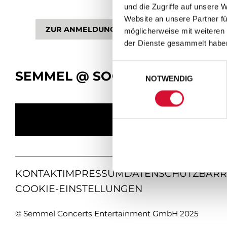
und die Zugriffe auf unsere 
Website an unsere Partner fü
ZUR ANMELDUNG
möglicherweise mit weiteren
der Dienste gesammelt habe
Einwilligungsauswahl
SEMMEL @ SOCIAL MEDIA
NOTWENDIG
KONTAKT
IMPRESSUM
DATENSCHUTZ
BARR
COOKIE-EINSTELLUNGEN
© Semmel Concerts Entertainment GmbH 2025