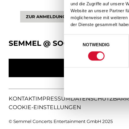
und die Zugriffe auf unsere 
Website an unsere Partner fü
ZUR ANMELDUNG
möglicherweise mit weiteren
der Dienste gesammelt habe
Einwilligungsauswahl
SEMMEL @ SOCIAL MEDIA
NOTWENDIG
KONTAKT
IMPRESSUM
DATENSCHUTZ
BARR
COOKIE-EINSTELLUNGEN
© Semmel Concerts Entertainment GmbH 2025