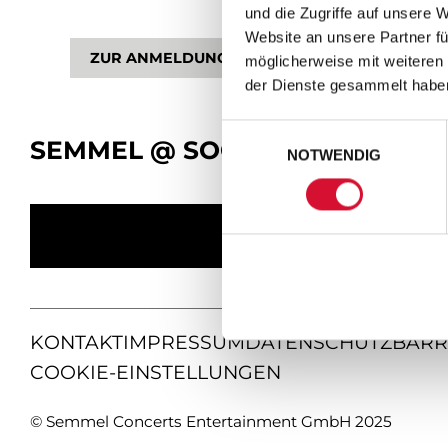
und die Zugriffe auf unsere 
Website an unsere Partner fü
ZUR ANMELDUNG
möglicherweise mit weiteren
der Dienste gesammelt habe
Einwilligungsauswahl
SEMMEL @ SOCIAL MEDIA
NOTWENDIG
KONTAKT
IMPRESSUM
DATENSCHUTZ
BARR
COOKIE-EINSTELLUNGEN
© Semmel Concerts Entertainment GmbH 2025