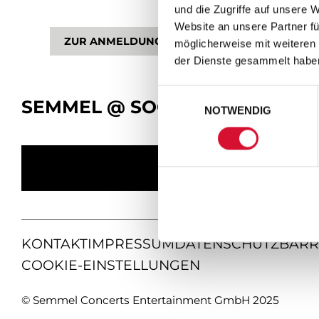
und die Zugriffe auf unsere 
Website an unsere Partner fü
ZUR ANMELDUNG
möglicherweise mit weiteren
der Dienste gesammelt habe
Einwilligungsauswahl
SEMMEL @ SOCIAL MEDIA
NOTWENDIG
KONTAKT
IMPRESSUM
DATENSCHUTZ
BARR
COOKIE-EINSTELLUNGEN
© Semmel Concerts Entertainment GmbH 2025