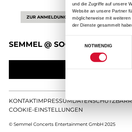
und die Zugriffe auf unsere 
Website an unsere Partner fü
ZUR ANMELDUNG
möglicherweise mit weiteren
der Dienste gesammelt habe
Einwilligungsauswahl
SEMMEL @ SOCIAL MEDIA
NOTWENDIG
KONTAKT
IMPRESSUM
DATENSCHUTZ
BARR
COOKIE-EINSTELLUNGEN
© Semmel Concerts Entertainment GmbH 2025