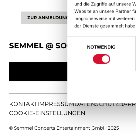
und die Zugriffe auf unsere 
Website an unsere Partner fü
ZUR ANMELDUNG
möglicherweise mit weiteren
der Dienste gesammelt habe
Einwilligungsauswahl
SEMMEL @ SOCIAL MEDIA
NOTWENDIG
KONTAKT
IMPRESSUM
DATENSCHUTZ
BARR
COOKIE-EINSTELLUNGEN
© Semmel Concerts Entertainment GmbH 2025