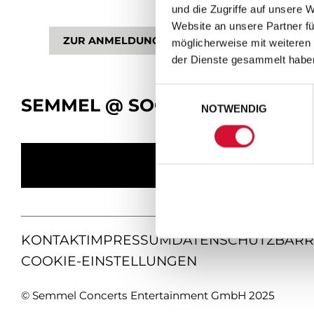
und die Zugriffe auf unsere 
Website an unsere Partner fü
ZUR ANMELDUNG
möglicherweise mit weiteren
der Dienste gesammelt habe
Einwilligungsauswahl
SEMMEL @ SOCIAL MEDIA
NOTWENDIG
KONTAKT
IMPRESSUM
DATENSCHUTZ
BARR
COOKIE-EINSTELLUNGEN
© Semmel Concerts Entertainment GmbH 2025