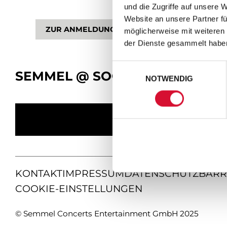
und die Zugriffe auf unsere 
Website an unsere Partner fü
ZUR ANMELDUNG
möglicherweise mit weiteren
der Dienste gesammelt habe
Einwilligungsauswahl
SEMMEL @ SOCIAL MEDIA
NOTWENDIG
KONTAKT
IMPRESSUM
DATENSCHUTZ
BARR
COOKIE-EINSTELLUNGEN
© Semmel Concerts Entertainment GmbH 2025