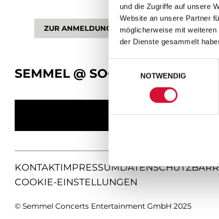
und die Zugriffe auf unsere 
Website an unsere Partner fü
ZUR ANMELDUNG
möglicherweise mit weiteren
der Dienste gesammelt habe
Einwilligungsauswahl
SEMMEL @ SOCIAL MEDIA
NOTWENDIG
KONTAKT
IMPRESSUM
DATENSCHUTZ
BARR
COOKIE-EINSTELLUNGEN
© Semmel Concerts Entertainment GmbH 2025