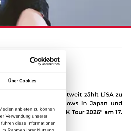
Über Cookies
uf sozialen Medien weltweit zählt LiSA zu
usverkauften Arena-Shows in Japan und
 Medien anbieten zu können
lways ～15～ Europe & UK Tour 2026“ am 17.
hrer Verwendung unserer
 führen diese Informationen
ie im Rahmen Ihrer Nutzung