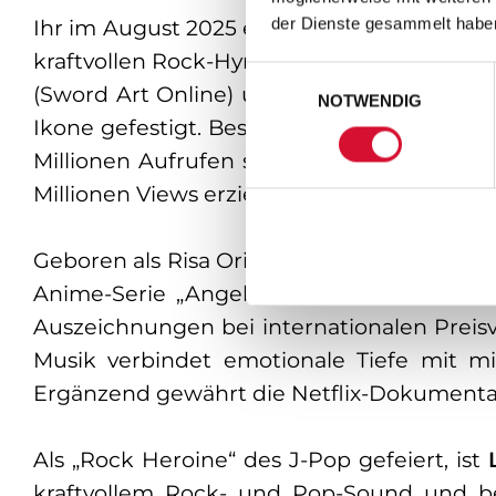
der Dienste gesammelt habe
Ihr im August 2025 erschienenes Album „L
kraftvollen Rock-Hymnen, eingängigen Pop-
Einwilligungsauswahl
(Sword Art Online) und „Oath Sign“ (Fate/Z
NOTWENDIG
Ikone gefestigt. Besondere Aufmerksamkeit
Millionen Aufrufen sowie durch eine erfolg
Millionen Views erzielte.
Geboren als Risa Oribe in Seki, Japan, star
Anime-Serie „Angel Beats!“ den Durchbruch
Auszeichnungen bei internationalen Preisv
Musik verbindet emotionale Tiefe mit m
Ergänzend gewährt die Netflix-Dokument
Als „Rock Heroine“ des J-Pop gefeiert, ist
kraftvollem Rock- und Pop-Sound und be