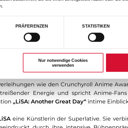
n.
iVE is Smile Always COCKTAiL PARTY SWEET“ z
Melodien und gefühlvollen Balladen. Hits wie 
ero) haben Millionen Fans weltweit begeistert
PRÄFERENZEN
STATISTIKEN
 erlangte sie zudem mit ihrem viel beachteten 
reiche Kollaboration mit Felix von Stray Kids
Nur notwendige Cookies
verwenden
tete
LiSA
ihre Karriere als Sängerin der Indie-B
 als Solokünstlerin feierte. Seitdem füllt s
erleihungen wie den Crunchyroll Anime Awards
itreißender Energie und spricht Anime-Fan
ation
„LiSA: Another Great Day“
intime Einblic
LiSA
eine Künstlerin der Superlative. Sie verb
eindruckt durch ihre intensive Bühnenpräse