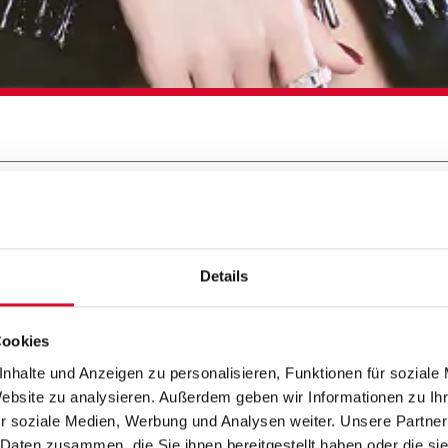
Details
 auf Spotify und mehreren Millionen Fans a
Cookies
ationalen J-Pop- und Anime-Szene. Nach a
nhalte und Anzeigen zu personalisieren, Funktionen für soziale
 kommt sie im Rahmen ihrer „LiVE is Smile A
Website zu analysieren. Außerdem geben wir Informationen zu I
utschland-Konzert nach Düsseldorf.
r soziale Medien, Werbung und Analysen weiter. Unsere Partner
 Daten zusammen, die Sie ihnen bereitgestellt haben oder die s