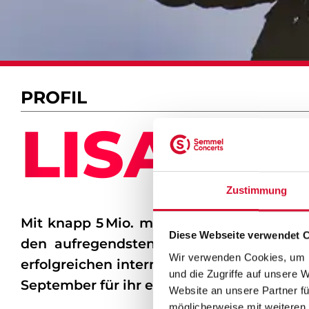
PROFIL
LISA
Zustimmung
Mit knapp 5 Mio. monatlichen Hörer:innen
Diese Webseite verwendet 
den aufregendsten Stimmen der intern
Wir verwenden Cookies, um I
erfolgreichen internationalen Konzerten
und die Zugriffe auf unsere 
September für ihr erstes und einziges De
Website an unsere Partner fü
möglicherweise mit weiteren