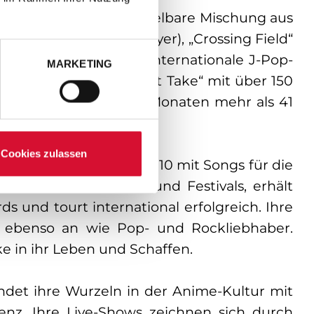
eigt
LiSAs
unverwechselbare Mischung aus
„Gurenge“ (Demon Slayer), „Crossing Field“
 und ihren Status als internationale J-Pop-
MARKETING
Auftritt bei „The First Take“ mit über 150
, die innerhalb von elf Monaten mehr als 41
Cookies zulassen
and Chucky, bevor sie 2010 mit Songs für die
ie regelmäßig Arenen und Festivals, erhält
 und tourt international erfolgreich. Ihre
s ebenso an wie Pop- und Rockliebhaber.
ke in ihr Leben und Schaffen.
indet ihre Wurzeln in der Anime-Kultur mit
nz. Ihre Live-Shows zeichnen sich durch